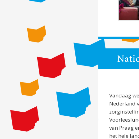
Nati
Vandaag wer
Nederland v
zorginstell
Voorleeslun
van Praag en
het hele lan