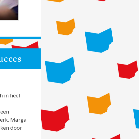
ucces
h in heel
 een
Berk, Marga
heken door