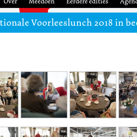
Over
Meedoen
Eerdere edities
Agen
tionale Voorleeslunch 2018 in be