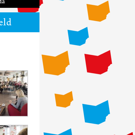
da
eld