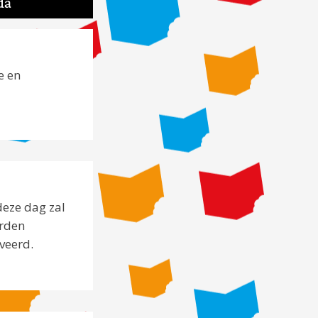
da
e en
deze dag zal
orden
veerd.