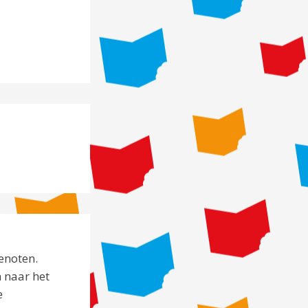
enoten.
n naar het
e