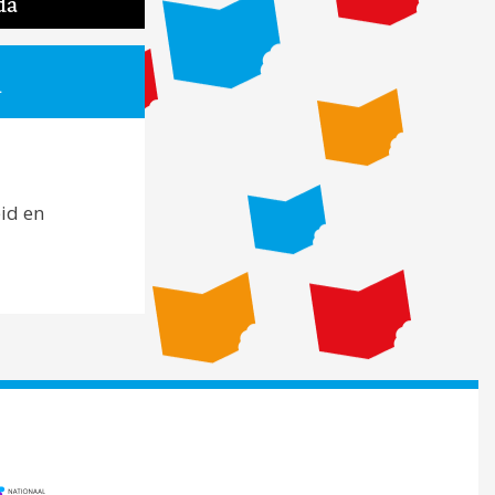
da
l
id en