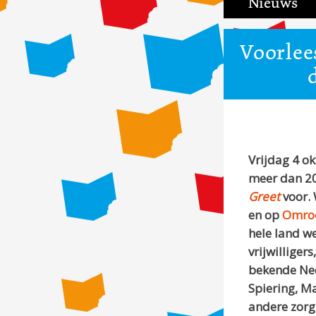
Nieuws
Voorlee
Vrijdag 4 o
meer dan 20
Greet
voor. 
en op
Omroe
hele land w
vrijwillige
bekende Ned
Spiering, M
andere zorg