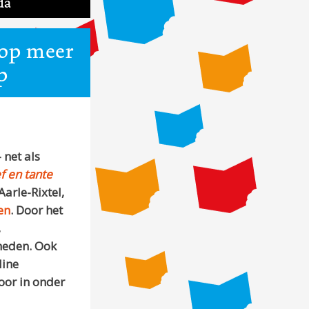
da
 op meer
p
 net als
f en tante
arle-Rixtel,
en
. Door het
,
heden. Ook
line
oor in onder