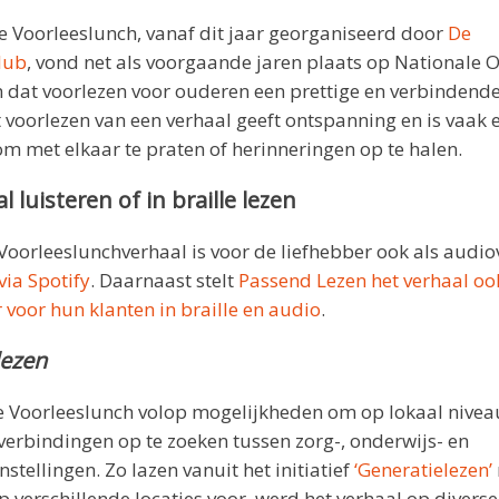
e Voorleeslunch, vanaf dit jaar georganiseerd door
De
lub
, vond net als voorgaande jaren plaats op Nationale
n dat voorlezen voor ouderen een prettige en verbindende 
t voorlezen van een verhaal geeft ontspanning en is vaak 
om met elkaar te praten of herinneringen op te halen.
l luisteren of in braille lezen
Voorleeslunchverhaal is voor de liefhebber ook als audi
via Spotify
. Daarnaast stelt
Passend Lezen het verhaal oo
voor hun klanten in braille en audio
.
lezen
e Voorleeslunch volop mogelijkheden om op lokaal nivea
verbindingen op te zoeken tussen zorg-, onderwijs- en
nstellingen. Zo lazen vanuit het initiatief
‘Generatielezen’
 verschillende locaties voor, werd het verhaal op divers