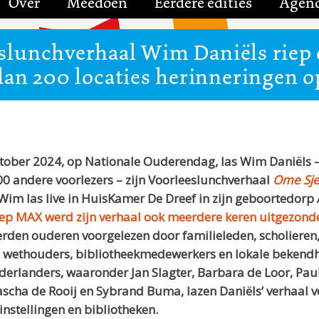
Over
Meedoen
Eerdere edities
Agen
slunchverhaal Wim Daniëls riep
dan 200 locaties herinneringen o
ktober 2024, op Nationale Ouderendag, las Wim Daniëls –
0 andere voorlezers – zijn Voorleeslunchverhaal
Ome Sje
Wim las live in HuisKamer De Dreef in zijn geboortedorp A
p MAX werd zijn verhaal ook meerdere keren uitgezond
erden ouderen voorgelezen door familieleden, scholieren
rs, wethouders, bibliotheekmedewerkers en lokale bekend
erlanders, waaronder Jan Slagter, Barbara de Loor, Pau
ascha de Rooij en Sybrand Buma, lazen Daniëls’ verhaal v
instellingen en bibliotheken.