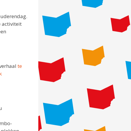
 Ouderendag.
activiteit
een
overhaal
te
k
u
mbo-
e plekken