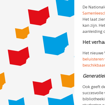
De National
Samenleesc
Het laat zie
kan zijn. He
aanleiding 
Het verhaa
Het nieuwe 
beluisteren 
beschikbaar 
Generatie
Ook geeft d
succesvolle 
bibliotheeki
studenten op