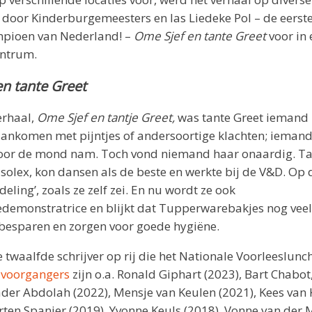
 door Kinderburgemeesters en las Liedeke Pol – de eerst
pioen van Nederland! –
Ome Sjef en tante Greet
voor in
ntrum.
n tante Greet
erhaal,
Ome Sjef en tantje Greet,
wa
s tante Greet iemand b
aankomen met pijntjes of andersoortige klachten; iemand
oor de mond nam. Toch vond niemand haar onaardig. Ta
solex, kon dansen als de beste en werkte bij de V&D. Op 
deling’, zoals ze zelf zei. En nu wordt ze ook
emonstratrice en blijkt dat Tupperwarebakjes nog vee
besparen en zorgen voor goede hygiëne.
e twaalfde schrijver op rij die het Nationale Voorleeslunc
n voorgangers
zijn o.a. Ronald Giphart (2023), Bart Chabo
der Abdolah (2022), Mensje van Keulen (2021), Kees van
rten Spanjer (2019), Yvonne Keuls (2018), Vonne van der 