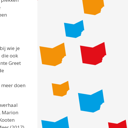
e
 een
ij wie je
 die ook
nte Greet
de
l meer doen
hverhaal
t, Marion
 Kooten
Meer (2017),