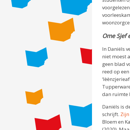
voorgelezen
voorleeskam
woonzorgce
Ome Sjef e
In Daniëls v
niet moest 
geen blad v
reed op een 
‘lèènzjerieaf
Tupperwared
dan ruimte 
Daniëls
is d
schrijft.
Zij
Bloem en Ka
(2020), Maa