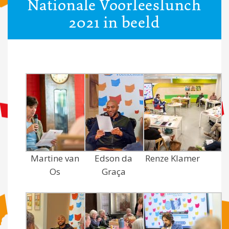
Nationale Voorleeslunch
2021 in beeld
Martine van
Edson da
Renze Klamer
Os
Graça