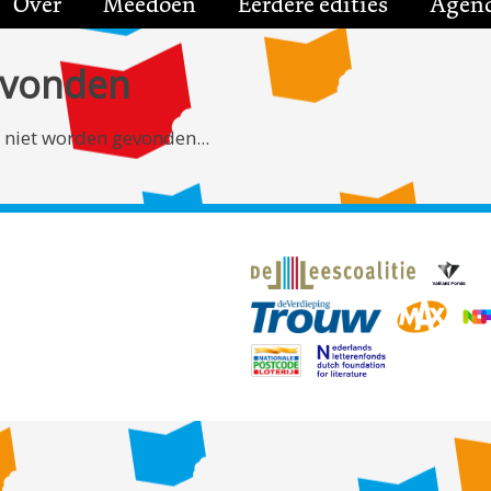
Over
Meedoen
Eerdere edities
Agen
evonden
 niet worden gevonden...