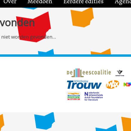
Over
Meedoen
Eerdere edities
Agen
evonden
 niet worden gevonden...