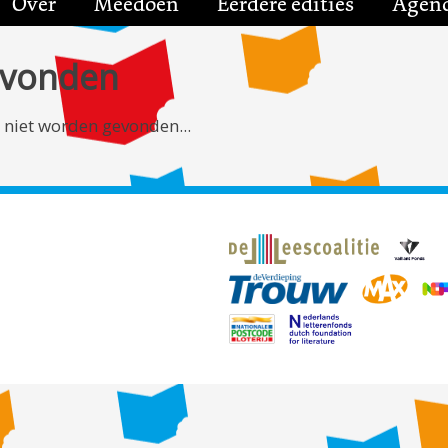
Over
Meedoen
Eerdere edities
Agen
evonden
 niet worden gevonden...