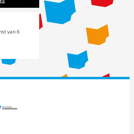
da
mst van 6