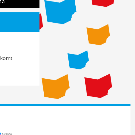
da
 komt